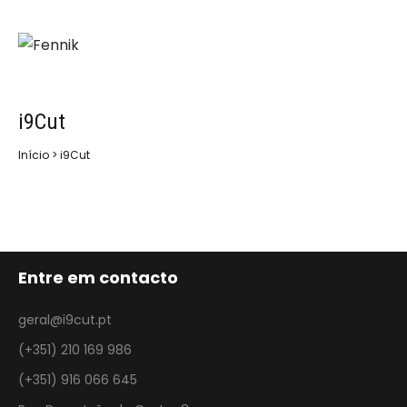
i9Cut
Início
>
i9Cut
Entre em contacto
geral@i9cut.pt
(+351) 210 169 986
(+351) 916 066 645