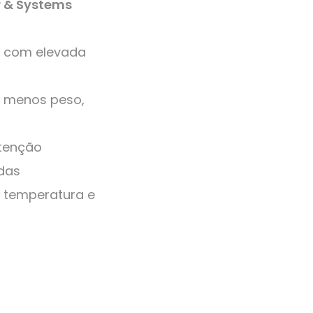
r & Systems
o com elevada
r: menos peso,
tenção
adas
m temperatura e