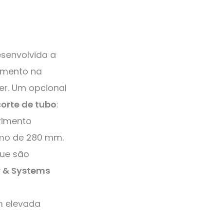
esenvolvida a
umento na
er. Um opcional
corte de tubo
:
rimento
mo de 280 mm.
que são
r & Systems
m elevada