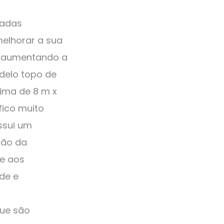
çadas
melhorar a sua
, aumentando a
odelo topo de
ima de 8 m x
fico muito
ssui um
ção da
ce aos
ade e
que são