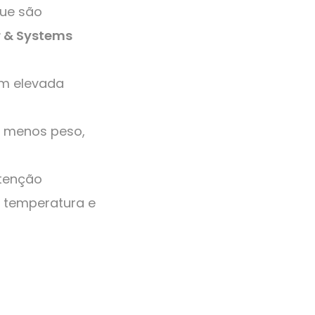
que são
r & Systems
om elevada
r: menos peso,
tenção
m temperatura e