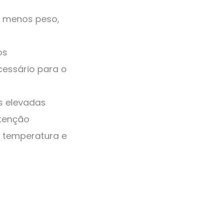
r: menos peso,
os
cessário para o
s elevadas
tenção
m temperatura e