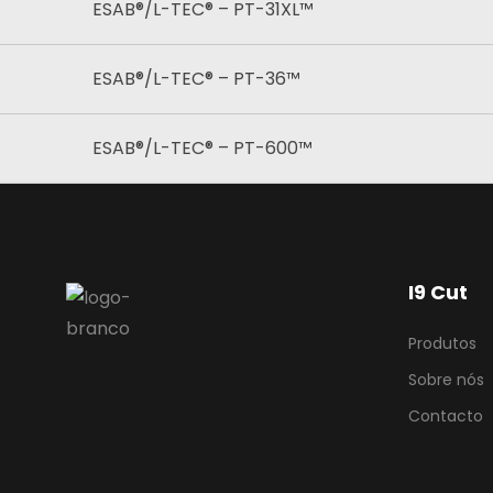
ESAB®/L-TEC® – PT-31XL™
ESAB®/L-TEC® – PT-36™
ESAB®/L-TEC® – PT-600™
I9 Cut
Produtos
Sobre nós
Contacto