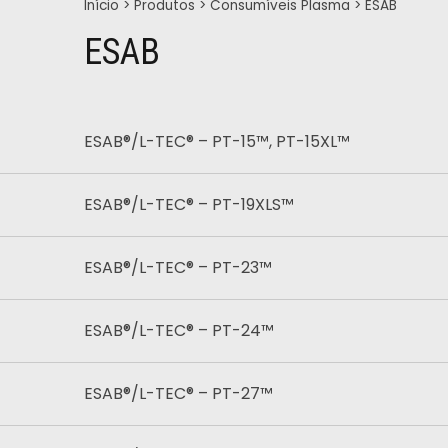
Início
>
Produtos
>
Consumíveis Plasma
>
ESAB
ESAB
ESAB®/L-TEC® – PT-15™, PT-15XL™
ESAB®/L-TEC® – PT-19XLS™
ESAB®/L-TEC® – PT-23™
ESAB®/L-TEC® – PT-24™
ESAB®/L-TEC® – PT-27™